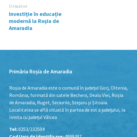
Următor
Investiție în educație
modernă la Roșia de
Amaradia
Primăria Roșia de Amaradia
Roșia de Amaradia este o comună în județul Gorj, Oltenia,
România, formată din satele Becheni, Dealu Viei, Roșia
de Amaradia, Ruget, Seciurile, Stejaru și Șitoaia.
Localitatea se află situată în partea de est a județului, la
limita cu județul Vâlcea
Tel:
0253/232504
Cod Unic de Identificare:
4898487