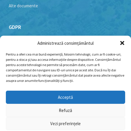
Alte documente
GDPR
Administrează consimțământul
Politică cookie-uri
Politica de confidențialitate
Pentru a oferi cea mai bună experiență, folosim tehnologii, cum ar fi cookie-uri,
pentru a stoca și/sau accesa informațiile despre dispozitive. Consimțământul
Termeni și condiții
pentru aceste tehnologii ne permite să procesăm date, cum ar fi
comportamentul de navigare sau ID-uri unice pe acest site. Dacă nu îți dai
consimțământul sau îți retragi consimțământul dat poate avea afecte negative
asupra unor anumite funcționalități și funcții.
Facebook
YouTube
Email
Acceptă
Refuză
© 2026 - Toate drepturile rezervate pentru Primăria
Roșia de Amaradia. Dezvoltare si mentenanta web:
Web
Vezi preferințele
Logistics