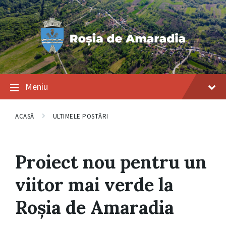
Salt
Salt
Salt
la
la
la
conținut
navigarea
subsol
principală
Meniu
ACASĂ
ULTIMELE POSTĂRI
Proiect nou pentru un
viitor mai verde la
Roșia de Amaradia