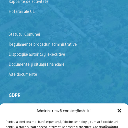
Rapoarte de activitate
Hotarari ale CL
Statutul Comunei
Regulamente proceduri administrative
Dispozițiile autorității executive
Documente și situații financiare
Alte documente
GDPR
Administrează consimțământul
Politică cookie-uri
Politica de confidențialitate
Pentru a oferi cea mai bună experiență, folosim tehnologii, cum ar fi cookie-uri,
pentru a stoca și/sau accesa informațiile despre dispozitive. Consimțământul