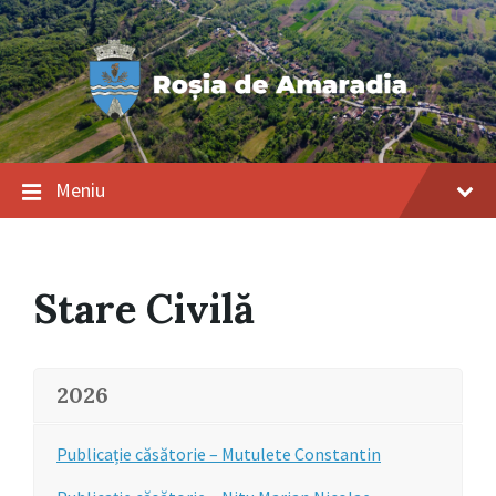
Salt
Salt
Salt
la
la
la
conținut
navigarea
subsol
principală
Meniu
Stare Civilă
2026
Publicație căsătorie – Mutulete Constantin