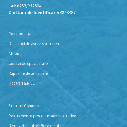
Tel:
0253/232504
Cod Unic de Identificare:
4898487
Componența
Declarații de avere și interese
Atribuții
Comisii de specialitate
Rapoarte de activitate
Hotarari ale CL
Statutul Comunei
Regulamente proceduri administrative
Dispozițiile autorității executive