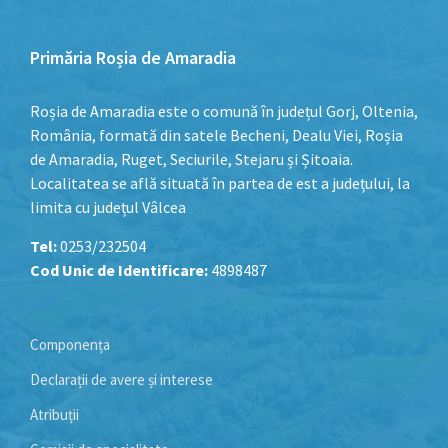
Primăria Roșia de Amaradia
Roșia de Amaradia este o comună în județul Gorj, Oltenia,
România, formată din satele Becheni, Dealu Viei, Roșia
de Amaradia, Ruget, Seciurile, Stejaru și Șitoaia.
Localitatea se află situată în partea de est a județului, la
limita cu județul Vâlcea
Tel:
0253/232504
Cod Unic de Identificare:
4898487
Componența
Declarații de avere și interese
Atribuții