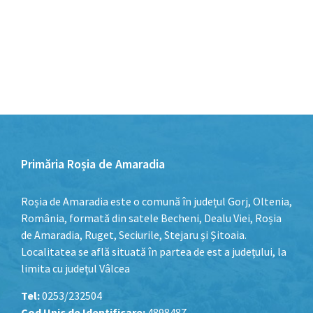
Primăria Roșia de Amaradia
Roșia de Amaradia este o comună în județul Gorj, Oltenia,
România, formată din satele Becheni, Dealu Viei, Roșia
de Amaradia, Ruget, Seciurile, Stejaru și Șitoaia.
Localitatea se află situată în partea de est a județului, la
limita cu județul Vâlcea
Tel:
0253/232504
Cod Unic de Identificare:
4898487