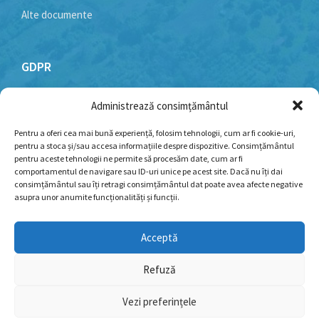
Alte documente
GDPR
Administrează consimțământul
Politică cookie-uri
Politica de confidențialitate
Pentru a oferi cea mai bună experiență, folosim tehnologii, cum ar fi cookie-uri,
pentru a stoca și/sau accesa informațiile despre dispozitive. Consimțământul
Termeni și condiții
pentru aceste tehnologii ne permite să procesăm date, cum ar fi
comportamentul de navigare sau ID-uri unice pe acest site. Dacă nu îți dai
consimțământul sau îți retragi consimțământul dat poate avea afecte negative
asupra unor anumite funcționalități și funcții.
Facebook
YouTube
Email
Acceptă
Refuză
© 2026 - Toate drepturile rezervate pentru Primăria
Roșia de Amaradia. Dezvoltare si mentenanta web:
Web
Vezi preferințele
Logistics