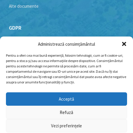
Alte documente
GDPR
Administrează consimțământul
Politică cookie-uri
Politica de confidențialitate
Pentru a oferi cea mai bună experiență, folosim tehnologii, cum ar fi cookie-uri,
pentru a stoca și/sau accesa informațiile despre dispozitive. Consimțământul
Termeni și condiții
pentru aceste tehnologii ne permite să procesăm date, cum ar fi
comportamentul de navigare sau ID-uri unice pe acest site. Dacă nu îți dai
consimțământul sau îți retragi consimțământul dat poate avea afecte negative
asupra unor anumite funcționalități și funcții.
Facebook
YouTube
Email
Acceptă
Refuză
© 2026 - Toate drepturile rezervate pentru Primăria
Roșia de Amaradia. Dezvoltare si mentenanta web:
Web
Vezi preferințele
Logistics