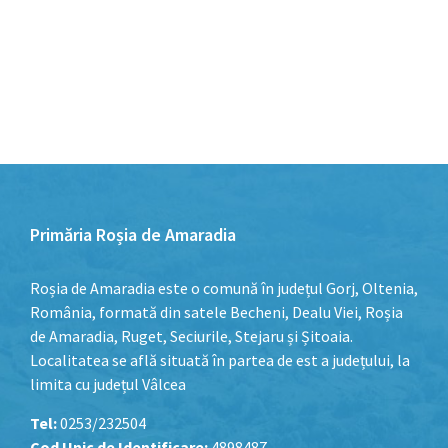
Primăria Roșia de Amaradia
Roșia de Amaradia este o comună în județul Gorj, Oltenia,
România, formată din satele Becheni, Dealu Viei, Roșia
de Amaradia, Ruget, Seciurile, Stejaru și Șitoaia.
Localitatea se află situată în partea de est a județului, la
limita cu județul Vâlcea
Tel:
0253/232504
Cod Unic de Identificare:
4898487