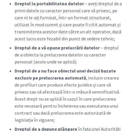
Dreptul la portabilitatea datelor
– aveți dreptul de a
primi datele cu caracter personal care vă privesc, pe
care ni le-ați furnizat, într-un format structurat,
utilizat în mod curent și care poate fi citit automat și
transmiterea acestor date către un alt operator, dacă
acest lucru este fezabil din punct de vedere tehnic;
Dreptul de a vă opune prelucrării datelor
– dreptul
de a obiecta la prelucrarea datelor cu caracter
personal (acolo unde se aplică).
Dreptul de a nu face obiectul unei decizii bazate
exclusiv pe prelucrarea automată
, inclusiv crearea
de profiluri care produce efecte juridice și care vă
privesc sau vă afectează într-o măsură semnificativă.
Acest drept nu se aplică în cazul în care prelucrarea
este necesară pentru încheierea sau executarea unui
contract sau dacă prelucrarea este autorizată de
legislația în vigoare;
Dreptul de a depune plângere
în fața unei Autorități