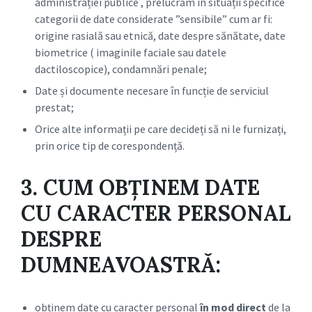
administrației publice , prelucrăm în situații specifice
categorii de date considerate ”sensibile” cum ar fi:
origine rasială sau etnică, date despre sănătate, date
biometrice ( imaginile faciale sau datele
dactiloscopice), condamnări penale;
Date și documente necesare în funcție de serviciul
prestat;
Orice alte informații pe care decideți să ni le furnizați,
prin orice tip de corespondență.
3. CUM OBȚINEM DATE
CU CARACTER PERSONAL
DESPRE
DUMNEAVOASTRĂ:
obținem date cu caracter personal
în mod direct
de la