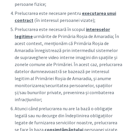
persoane fizice;
Prelucrarea este necesare pentru
executarea unui
contract
(în interesul persoanei vizate);
Prelucrarea este necesară în scopul
intereselor
legitime
urmărite de Primăria Roșia de Amaradia; În
acest context, menționăm că Primăria Roșia de
Amaradia înregistrează prin intermediul sistemelor
de supraveghere video interne imagini din spațiile și
zonele comune ale Primăriei. În acest caz, prelucrarea
datelor dumneavoastră se bazează pe interesul
legitim al Primăriei Roșia de Amaradia, și anume
monitorizarea/securitatea persoanelor, spațiilor
și/sau bunurilor private, prevenirea și combaterea
infracțiunilor;
Atunci când prelucrarea nu are la bază o obligație
legală sau nu decurge din îndeplinirea obligațiilor
legate de furnizarea serviciilor noastre, prelucrarea
se face în baza
consimțământului
persoanei vizate.