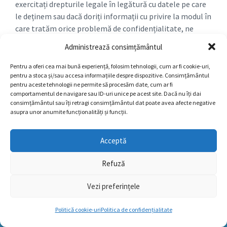
exercitați drepturile legale în legătură cu datele pe care
le deținem sau dacă doriți informații cu privire la modul în
care tratăm orice problemă de confidențialitate, ne
puteți contacta pe adresa de e-mail
Administrează consimțământul
contact@rosiadeamaradia.ro
sau la sediul nostru.
Pentru a oferi cea mai bună experiență, folosim tehnologii, cum ar fi cookie-uri,
pentru a stoca și/sau accesa informațiile despre dispozitive. Consimțământul
pentru aceste tehnologii ne permite să procesăm date, cum ar fi
comportamentul de navigare sau ID-uri unice pe acest site. Dacă nu îți dai
consimțământul sau îți retragi consimțământul dat poate avea afecte negative
asupra unor anumite funcționalități și funcții.
Primăria Roșia de Amaradia
Acceptă
Roșia de Amaradia este o comună în județul Gorj, Oltenia,
România, formată din satele Becheni, Dealu Viei, Roșia
Refuză
de Amaradia, Ruget, Seciurile, Stejaru și Șitoaia.
Localitatea se află situată în partea de est a județului, la
Vezi preferințele
limita cu județul Vâlcea
Politică cookie-uri
Politica de confidențialitate
Tel:
0253/232504
Cod Unic de Identificare:
4898487