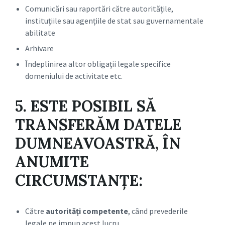
Comunicări sau raportări către autoritățile,
instituțiile sau agențiile de stat sau guvernamentale
abilitate
Arhivare
Îndeplinirea altor obligații legale specifice
domeniului de activitate etc.
5.
ESTE POSIBIL SĂ
TRANSFERĂM DATELE
DUMNEAVOASTRĂ, ÎN
ANUMITE
CIRCUMSTANȚE:
Către
autorități competente
, când prevederile
legale ne impun acest lucru.