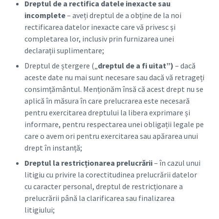
Dreptul de a rectifica datele inexacte sau
incomplete
– aveți dreptul de a obține de la noi
rectificarea datelor inexacte care vă privesc și
completarea lor, inclusiv prin furnizarea unei
declarații suplimentare;
Dreptul de ștergere („
dreptul de a fi uitat”)
– dacă
aceste date nu mai sunt necesare sau dacă vă retrageți
consimțământul. Menționăm însă că acest drept nu se
aplică în măsura în care prelucrarea este necesară
pentru exercitarea dreptului la libera exprimare și
informare, pentru respectarea unei obligații legale pe
care o avem ori pentru exercitarea sau apărarea unui
drept în instanță;
Dreptul la restricționarea prelucrării
– în cazul unui
litigiu cu privire la corectitudinea prelucrării datelor
cu caracter personal, dreptul de restricționare a
prelucrării până la clarificarea sau finalizarea
litigiului;