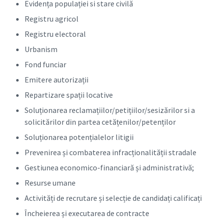
Evidența populației si stare civilă
Registru agricol
Registru electoral
Urbanism
Fond funciar
Emitere autorizații
Repartizare spații locative
Soluționarea reclamațiilor/petițiilor/sesizărilor si a
solicitărilor din partea cetățenilor/petenților
Soluționarea potențialelor litigii
Prevenirea și combaterea infracționalității stradale
Gestiunea economico-financiară și administrativă;
Resurse umane
Activități de recrutare și selecție de candidați calificați
Încheierea și executarea de contracte