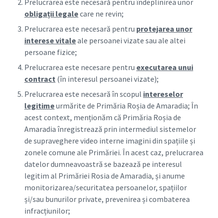
Prelucrarea este necesară pentru îndeplinirea unor
obligații legale
care ne revin;
Prelucrarea este necesară pentru
protejarea unor
interese vitale
ale persoanei vizate sau ale altei
persoane fizice;
Prelucrarea este necesare pentru
executarea unui
contract
(în interesul persoanei vizate);
Prelucrarea este necesară în scopul
intereselor
legitime
urmărite de Primăria Roșia de Amaradia; În
acest context, menționăm că Primăria Roșia de
Amaradia înregistrează prin intermediul sistemelor
de supraveghere video interne imagini din spațiile și
zonele comune ale Primăriei. În acest caz, prelucrarea
datelor dumneavoastră se bazează pe interesul
legitim al Primăriei Rosia de Amaradia, și anume
monitorizarea/securitatea persoanelor, spațiilor
și/sau bunurilor private, prevenirea și combaterea
infracțiunilor;