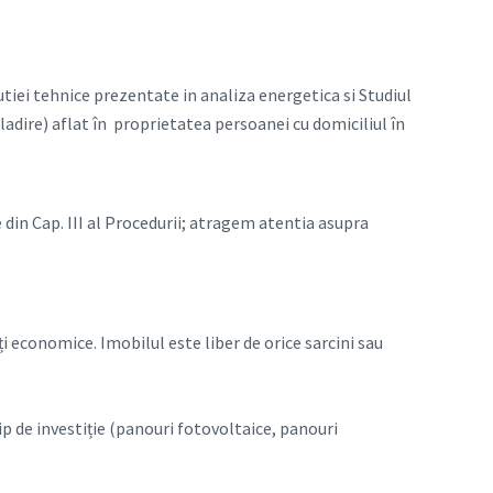
tiei tehnice prezentate in analiza energetica si Studiul
cladire) aflat în proprietatea persoanei cu domiciliul în
e din Cap. III al Procedurii; atragem atentia asupra
ți economice. Imobilul este liber de orice sarcini sau
ip de investiție (panouri fotovoltaice, panouri