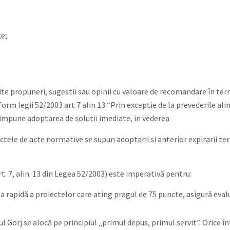
xe;
mite propuneri, sugestii sau opinii cu valoare de recomandare în te
form legii 52/2003 art 7 alin 13 “Prin exceptie de la prevederile alin
 impune adoptarea de solutii imediate, in vederea
iectele de acte normative se supun adoptarii si anterior expirarii t
 7, alin. 13 din Legea 52/2003) este imperativă pentru:
a rapidă a proiectelor care ating pragul de 75 puncte, asigură evalu
l Gorj se alocă pe principiul „primul depus, primul servit”. Orice în