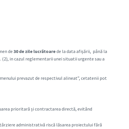
rmen de
30 de zile lucrătoare
de la data afișării, până la
. (2), in cazul reglementarii unei situatii urgente sau a
ermenului prevazut de respectivul alineat”, cetatenii pot
area prioritară și contractarea directă, evitând
târziere administrativă riscă lăsarea proiectului fără