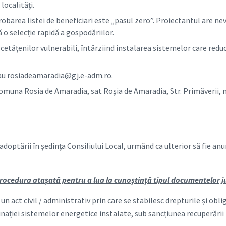
localități.
barea listei de beneficiari este „pasul zero”. Proiectantul are nev
 o selecție rapidă a gospodăriilor.
cetățenilor vulnerabili, întârziind instalarea sistemelor care reduc
u rosiadeamaradia@gj.e-adm.ro.
una Rosia de Amaradia, sat Roșia de Amaradia, Str. Primăverii, nr.
 adoptării în ședința Consiliului Local, urmând ca ulterior să fie an
ocedura atașată pentru a lua la cunoștință tipul documentelor justi
un act civil / administrativ prin care se stabilesc drepturile și obli
nației sistemelor energetice instalate, sub sancțiunea recuperării i