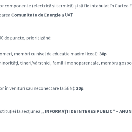
 componente (electrică și termică) și să fie intabulat în Cartea F
toarea
Comunitate de Energie
a UAT
00 de puncte, prioritizând:
 șomeri, membri cu nivel de educatie maxim liceal):
30p
.
inorități, tineri/vârstnici, familii monoparentale, membru gospod
or în venituri sau neconectare la SEN):
30p
.
tituției la secțiunea
„ INFORMAȚII DE INTERES PUBLIC” – ANU