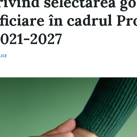
ivind selectarea go
ficiare în cadrul P
2021-2027
ICE