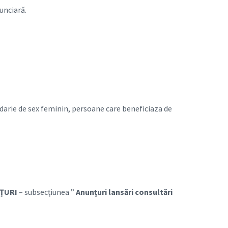
unciară.
arie de sex feminin, persoane care beneficiaza de
NȚURI
– subsecțiunea ”
Anunțuri lansări consultări