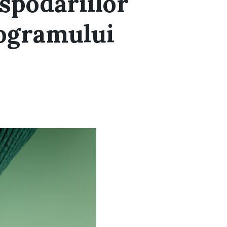
spodăriilor
rogramului