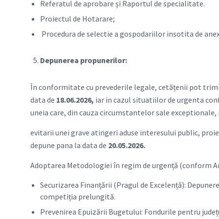
Referatul de aprobare și Raportul de specialitate.
Proiectul de Hotarare;
Procedura de selectie a gospodariilor insotita de ane
Depunerea propunerilor:
În conformitate cu prevederile legale, cetățenii pot tri
data de
18.06.2026,
iar in cazul situatiilor de urgenta con
uneia care, din cauza circumstantelor sale exceptionale,
evitarii unei grave atingeri aduse interesului public, pro
depune pana la data de
20.05.2026.
Adoptarea Metodologiei în regim de urgență (conform Art.
Securizarea Finanțării (Pragul de Excelență): Depunere
competiția prelungită.
Prevenirea Epuizării Bugetului: Fondurile pentru județu