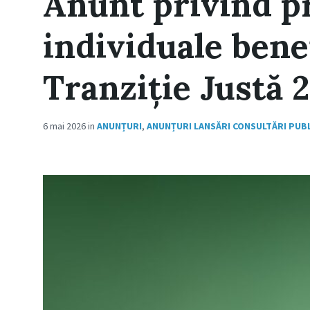
Anunt privind pr
individuale bene
Tranziție Justă 
6 mai 2026
in
ANUNȚURI
,
ANUNȚURI LANSĂRI CONSULTĂRI PUBL