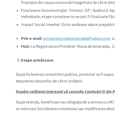
finanțare din cauza consumării bugetului de către alte 
Finalizarea Documentației Tehnice (SF / Audituri): Apro
individuale, etape complexe ce nu pot fi finalizate fără
Impact Social Imediat: Orice amânare aduce prejudicii 
Prin e-mail:
primariarosiadeamaradia@yahoo.com
sa
Fizic:
La Registratura Primăriei Rosia de Amaradia, Com
Etape următoare:
După încheierea consultării publice, proiectul va fi supus
depunerea dosarelor de către cetățeni.
Rugăm cetățenii interesați să consulte Capitolul IV din Pr
După selecție, beneficiarii au obligația de a semna cu UAT 
se interzice înstrăinarea imobilului sau modificarea desti