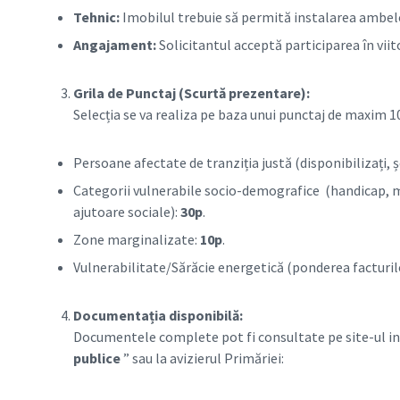
Tehnic:
Imobilul trebuie să permită instalarea ambelor
Angajament:
Solicitantul acceptă participarea în vii
Grila de Punctaj (Scurtă prezentare):
Selecția se va realiza pe baza unui punctaj de maxim 1
Persoane afectate de tranziția justă (disponibilizați,
Categorii vulnerabile socio-demografice (handicap, m
ajutoare sociale):
30p
.
Zone marginalizate:
10p
.
Vulnerabilitate/Sărăcie energetică (ponderea facturil
Documentația disponibilă:
Documentele complete pot fi consultate pe site-ul ins
publice
” sau la avizierul Primăriei: