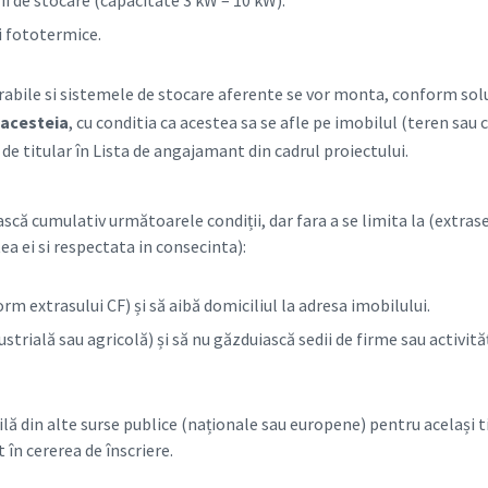
ii de stocare (capacitate 3 kW – 10 kW).
 fototermice.
rabile si sistemele de stocare aferente se vor monta, conform solu
a acesteia
, cu conditia ca acestea sa se afle pe imobilul (teren sau 
de titular în Lista de angajamant din cadrul proiectului.
ască cumulativ următoarele condiții, dar fara a se limita la (extras
ea ei si respectata in consecinta):
rm extrasului CF) și să aibă domiciliul la adresa imobilului.
ustrială sau agricolă) și să nu găzduiască sedii de firme sau activită
lă din alte surse publice (naționale sau europene) pentru același t
în cererea de înscriere.