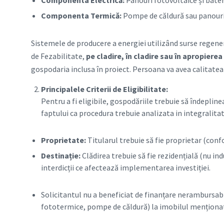
Componenta Electrică:
Panouri fotovoltaice și bater
Componenta Termică:
Pompe de căldură sau panouri
Sistemele de producere a energiei utilizând surse regene
de Fezabilitate,
pe cladire, în cladire sau în apropiere
gospodaria inclusa în proiect. Persoana va avea calitatea 
Principalele Criterii de Eligibilitate:
Pentru a fi eligibile, gospodăriile trebuie să îndepline
faptului ca procedura trebuie analizata in integralitat
Proprietate:
Titularul trebuie să fie proprietar (confo
Destinație:
Clădirea trebuie să fie rezidențială (nu ind
interdicții ce afectează implementarea investiției.
Solicitantul nu a beneficiat de finanțare nerambursabi
fototermice, pompe de căldură) la imobilul menționat 