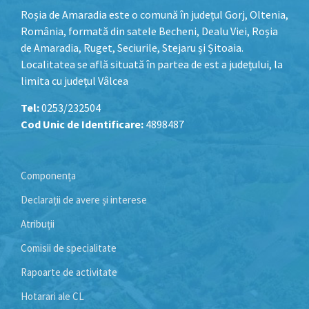
Roșia de Amaradia este o comună în județul Gorj, Oltenia,
România, formată din satele Becheni, Dealu Viei, Roșia
de Amaradia, Ruget, Seciurile, Stejaru și Șitoaia.
Localitatea se află situată în partea de est a județului, la
limita cu județul Vâlcea
Tel:
0253/232504
Cod Unic de Identificare:
4898487
Componența
Declarații de avere și interese
Atribuții
Comisii de specialitate
Rapoarte de activitate
Hotarari ale CL