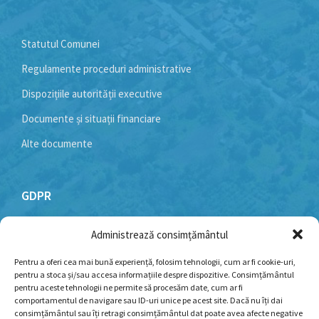
Statutul Comunei
Regulamente proceduri administrative
Dispozițiile autorității executive
Documente și situații financiare
Alte documente
GDPR
Administrează consimțământul
Politică cookie-uri
Politica de confidențialitate
Pentru a oferi cea mai bună experiență, folosim tehnologii, cum ar fi cookie-uri,
pentru a stoca și/sau accesa informațiile despre dispozitive. Consimțământul
Termeni și condiții
pentru aceste tehnologii ne permite să procesăm date, cum ar fi
comportamentul de navigare sau ID-uri unice pe acest site. Dacă nu îți dai
consimțământul sau îți retragi consimțământul dat poate avea afecte negative