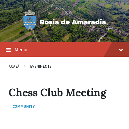
Salt
Salt
Salt
la
la
la
conținut
navigarea
subsol
principală
Meniu
ACASĂ
EVENIMENTE
Chess Club Meeting
in
COMMUNITY