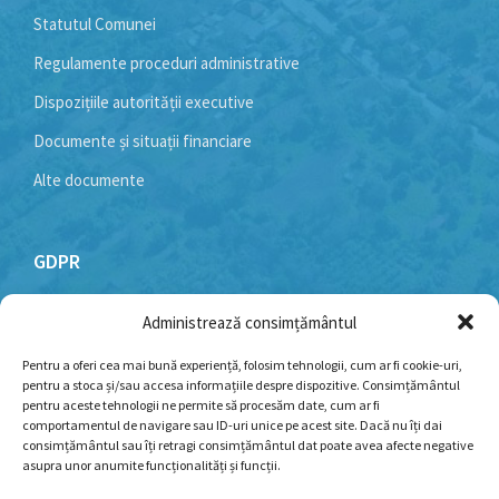
Statutul Comunei
Regulamente proceduri administrative
Dispozițiile autorității executive
Documente și situații financiare
Alte documente
GDPR
Administrează consimțământul
Politică cookie-uri
Politica de confidențialitate
Pentru a oferi cea mai bună experiență, folosim tehnologii, cum ar fi cookie-uri,
pentru a stoca și/sau accesa informațiile despre dispozitive. Consimțământul
Termeni și condiții
pentru aceste tehnologii ne permite să procesăm date, cum ar fi
comportamentul de navigare sau ID-uri unice pe acest site. Dacă nu îți dai
consimțământul sau îți retragi consimțământul dat poate avea afecte negative
asupra unor anumite funcționalități și funcții.
Facebook
YouTube
Email