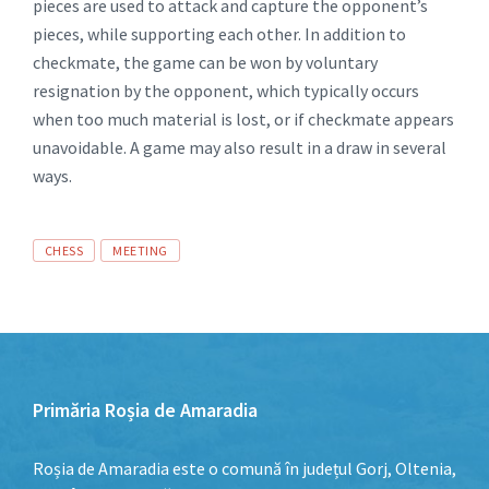
pieces are used to attack and capture the opponent’s
pieces, while supporting each other. In addition to
checkmate, the game can be won by voluntary
resignation by the opponent, which typically occurs
when too much material is lost, or if checkmate appears
unavoidable. A game may also result in a draw in several
ways.
Afișează
CHESS
MEETING
linkuri
către
categoriile
de
listări.
Primăria Roșia de Amaradia
Roșia de Amaradia este o comună în județul Gorj, Oltenia,