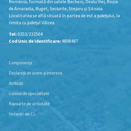
România, formată din satele Becheni, Dealu Viei, Roșia
de Amaradia, Ruget, Seciurile, Stejaru și Șitoaia.
Localitatea se află situată în partea de est a județului, la
limita cu județul Vâlcea
Tel:
0253/232504
Cod Unic de Identificare:
4898487
Componența
Declarații de avere și interese
Atribuții
Comisii de specialitate
Rapoarte de activitate
Hotarari ale CL