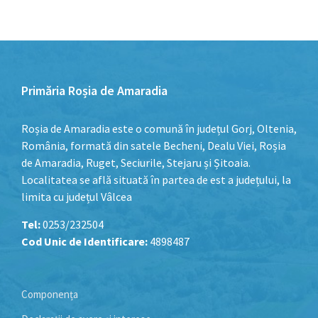
către
categoriile
de
listări.
Primăria Roșia de Amaradia
Roșia de Amaradia este o comună în județul Gorj, Oltenia,
România, formată din satele Becheni, Dealu Viei, Roșia
de Amaradia, Ruget, Seciurile, Stejaru și Șitoaia.
Localitatea se află situată în partea de est a județului, la
limita cu județul Vâlcea
Tel:
0253/232504
Cod Unic de Identificare:
4898487
Componența