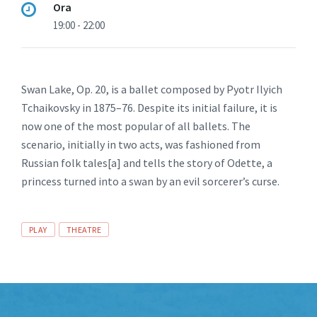
Ora
19:00 - 22:00
Swan Lake, Op. 20, is a ballet composed by Pyotr Ilyich
Tchaikovsky in 1875–76. Despite its initial failure, it is
now one of the most popular of all ballets. The
scenario, initially in two acts, was fashioned from
Russian folk tales[a] and tells the story of Odette, a
princess turned into a swan by an evil sorcerer’s curse.
Afișează
PLAY
THEATRE
linkuri
către
categoriile
de
listări.