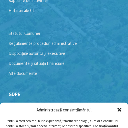
Rapoarte de activitate
Hotarari ale CL
Statutul Comunei
Regulamente proceduri administrative
Dispozițiile autorității executive
Documente și situații financiare
Alte documente
GDPR
Administrează consimțământul
Politică cookie-uri
Politica de confidențialitate
Pentru a oferi cea mai bună experiență, folosim tehnologii, cum ar fi cookie-uri,
pentru a stoca și/sau accesa informațiile despre dispozitive. Consimțământul