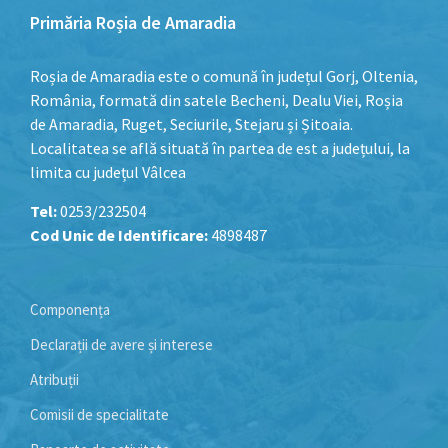
Primăria Roșia de Amaradia
Roșia de Amaradia este o comună în județul Gorj, Oltenia,
România, formată din satele Becheni, Dealu Viei, Roșia
de Amaradia, Ruget, Seciurile, Stejaru și Șitoaia.
Localitatea se află situată în partea de est a județului, la
limita cu județul Vâlcea
Tel:
0253/232504
Cod Unic de Identificare:
4898487
Componența
Declarații de avere și interese
Atribuții
Comisii de specialitate