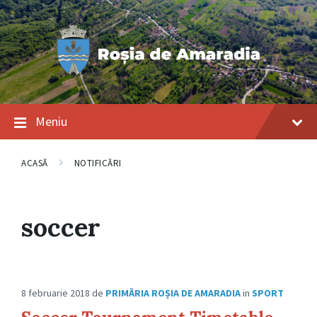
Salt
Salt
Salt
la
la
la
conținut
navigarea
subsol
principală
Meniu
ACASĂ
NOTIFICĂRI
soccer
8 februarie 2018
de
PRIMĂRIA ROȘIA DE AMARADIA
in
SPORT