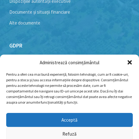
Dispozițiile autorității executive
Documente și situații financiare
Alte documente
GDPR
Administrează consimțământul
Politică cookie-uri
Politica de confidențialitate
Pentru a oferi cea mai bună experiență, folosim tehnologii, cum ar fi cookie-uri,
pentru a stoca și/sau accesa informațiile despre dispozitive. Consimțământul
Termeni și condiții
pentru aceste tehnologii ne permite să procesăm date, cum ar fi
comportamentul de navigare sau ID-uri unice pe acest site. Dacă nu îți dai
consimțământul sau îți retragi consimțământul dat poate avea afecte negative
asupra unor anumite funcționalități și funcții.
Facebook
YouTube
Email
Acceptă
Refuză
© 2026 - Toate drepturile rezervate pentru Primăria