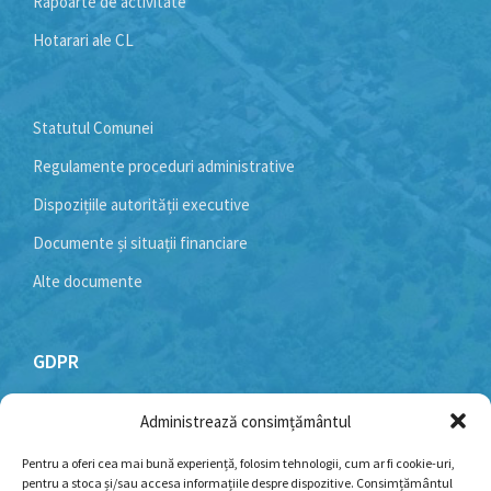
Rapoarte de activitate
Hotarari ale CL
Statutul Comunei
Regulamente proceduri administrative
Dispozițiile autorității executive
Documente și situații financiare
Alte documente
GDPR
Administrează consimțământul
Politică cookie-uri
Politica de confidențialitate
Pentru a oferi cea mai bună experiență, folosim tehnologii, cum ar fi cookie-uri,
pentru a stoca și/sau accesa informațiile despre dispozitive. Consimțământul