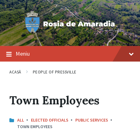
Salt
Salt
Salt
la
la
la
conținut
navigarea
subsol
principală
Meniu
ACASĂ
PEOPLE OF PRESSVILLE
Town Employees
ALL
ELECTED OFFICIALS
PUBLIC SERVICES
TOWN EMPLOYEES