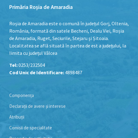
Primăria Roșia de Amaradia
Roșia de Amaradia este o comună în județul Gorj, Oltenia,
România, formată din satele Becheni, Dealu Viei, Roșia
de Amaradia, Ruget, Seciurile, Stejaru și Șitoaia.
Localitatea se află situată în partea de est a județului, la
limita cu județul Vâlcea
Tel:
0253/232504
Cod Unic de Identificare:
4898487
Componența
Declarații de avere și interese
Atribuții
Comisii de specialitate