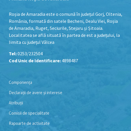
Roșia de Amaradia este o comună în județul Gorj, Oltenia,
România, formată din satele Becheni, Dealu Viei, Roșia
de Amaradia, Ruget, Seciurile, Stejaru și Șitoaia.
Localitatea se află situată în partea de est a județului, la
limita cu județul Vâlcea
Tel:
0253/232504
Cod Unic de Identificare:
4898487
Componența
Declarații de avere și interese
Atribuții
Comisii de specialitate
Rapoarte de activitate