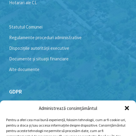
Hotarari ale CL
Statutul Comunei
Regulamente proceduri administrative
Dispozițiile autorității executive
Documente și situații financiare
Alte documente
GDPR
Administrează consimțământul
Politică cookie-uri
Politica de confidențialitate
Pentru a oferi cea mai bună experiență, folosim tehnologii, cum ar fi cookie-uri,
pentru a stoca și/sau accesa informațiile despre dispozitive. Consimțământul
Termeni și condiții
pentru aceste tehnologii ne permite să procesăm date, cum ar fi