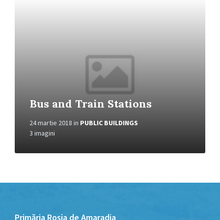
galeria
Bus and Train Stations
24 martie 2018
in
PUBLIC BUILDINGS
3 imagini
Primăria Roșia de Amaradia