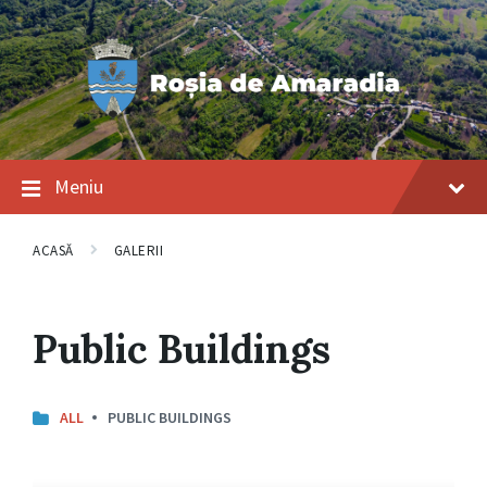
Salt
Salt
Salt
la
la
la
conținut
navigarea
subsol
principală
Meniu
ACASĂ
GALERII
Public Buildings
ALL
PUBLIC BUILDINGS
Deschide